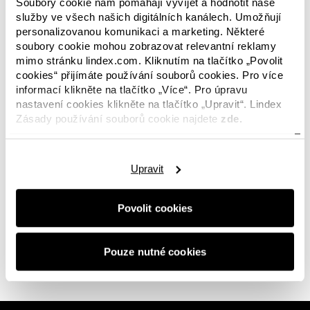
Soubory cookie nám pomáhají vyvíjet a hodnotit naše
služby ve všech našich digitálních kanálech. Umožňují
personalizovanou komunikaci a marketing. Některé
soubory cookie mohou zobrazovat relevantní reklamy
mimo stránku lindex.com. Kliknutím na tlačítko „Povolit
cookies“ přijímáte používání souborů cookies. Pro více
informací klikněte na tlačítko „Více“. Pro úpravu
V této kategorii nejsou k dispozici žádné obrázky?
nastavení cookies klikněte na tlačítko „Upravit“. Lindex
Nebojte se, tento prostor bude již brzy opět
Zásady používání souborů cookie najdete
zde.
zaplněn novinkami. A pokud hledáte něco
konkrétního nebo se s námi jen chcete spojit,
budeme s vámi rádi v
kontaktu.
Upravit
Povolit cookies
0 z 0 obrázků
Pouze nutné cookies