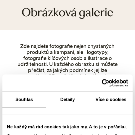
Obrázková galerie
Zde najdete fotografie nejen chystaných
produktů a kampaní, ale i logotypy,
fotografie klíčových osob a ilustrace o
udržitelnosti. U každého obrázku si můžete
přečíst, za jakých podmínek jej lze
používat. Při zveřejňování z důvodu
autorských práv uveďte jako zdroj
společnost Lindex. Další fotografie
produktů lze stáhnout přímo z lindex.com.
Souhlas
Detaily
Více o cookies
Pokud máte dotazy, neváhejte se obrátit
přímo na nás.
Ženy
Spodní prádlo
Děti
Miminko
Female Engineering
Closely
Popřední osoby a mluvčí
Prodejny
Ne každý má rád cookies tak jako my. A to je v pořádku.
Udržitelnost
Logotypy