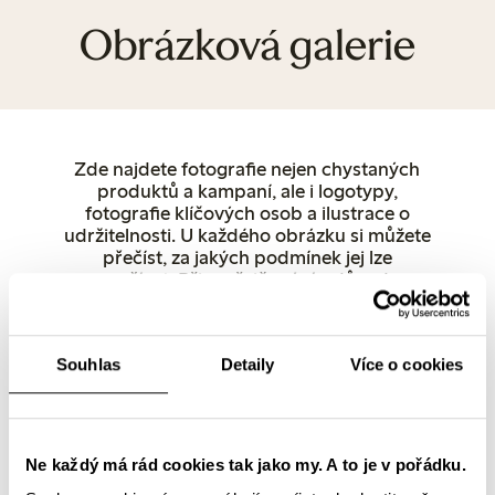
Obrázková galerie
Zde najdete fotografie nejen chystaných
produktů a kampaní, ale i logotypy,
fotografie klíčových osob a ilustrace o
udržitelnosti. U každého obrázku si můžete
přečíst, za jakých podmínek jej lze
používat. Při zveřejňování z důvodu
autorských práv uveďte jako zdroj
společnost Lindex. Další fotografie
produktů lze stáhnout přímo z lindex.com.
Souhlas
Detaily
Více o cookies
Pokud máte dotazy, neváhejte se obrátit
přímo na nás.
Ženy
Spodní prádlo
Děti
Miminko
Female Engineering
Closely
Popřední osoby a mluvčí
Prodejny
Ne každý má rád cookies tak jako my. A to je v pořádku.
Udržitelnost
Logotypy