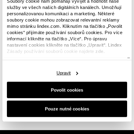
Soubory cookie nám pomáhají vyvíjet a hodnotit naše
služby ve všech našich digitálních kanálech. Umožňují
personalizovanou komunikaci a marketing. Některé
soubory cookie mohou zobrazovat relevantní reklamy
mimo stránku lindex.com. Kliknutím na tlačítko „Povolit
cookies“ přijímáte používání souborů cookies. Pro více
informací klikněte na tlačítko „Více“. Pro úpravu
V této kategorii nejsou k dispozici žádné obrázky?
nastavení cookies klikněte na tlačítko „Upravit“. Lindex
Nebojte se, tento prostor bude již brzy opět
Zásady používání souborů cookie najdete
zde.
zaplněn novinkami. A pokud hledáte něco
konkrétního nebo se s námi jen chcete spojit,
budeme s vámi rádi v
kontaktu.
Upravit
Povolit cookies
0 z 0 obrázků
Pouze nutné cookies